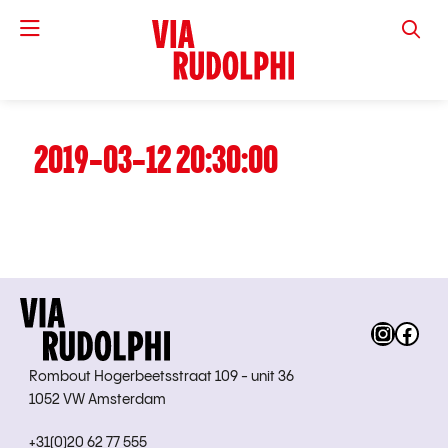
VIA RUD
2019-03-12 20:30:00
Instag
Fac
Rombout Hogerbeetsstraat 109 - unit 36
1052 VW Amsterdam
+31(0)20 62 77 555