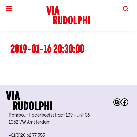
VIA RUD
2019-01-16 20:30:00
Instag
Fac
Rombout Hogerbeetsstraat 109 - unit 36
1052 VW Amsterdam
+31(0)20 62 77 555