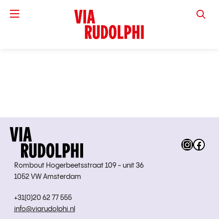
VIA RUD
Instag
Fac
Rombout Hogerbeetsstraat 109 - unit 36
1052 VW Amsterdam
+31(0)20 62 77 555
info@viarudolphi.nl