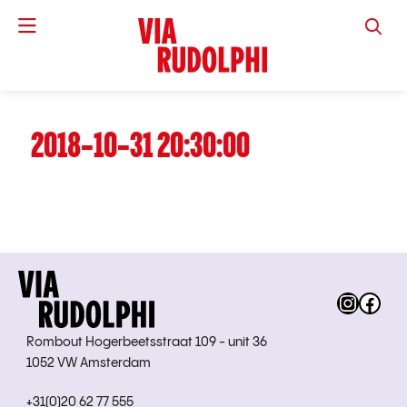
VIA RUD
2018-10-31 20:30:00
Instag
Fac
Rombout Hogerbeetsstraat 109 - unit 36
1052 VW Amsterdam
+31(0)20 62 77 555