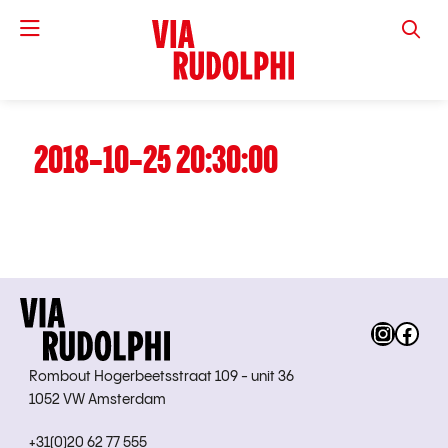
VIA RUD
2018-10-25 20:30:00
Instag
Fac
Rombout Hogerbeetsstraat 109 - unit 36
1052 VW Amsterdam
+31(0)20 62 77 555