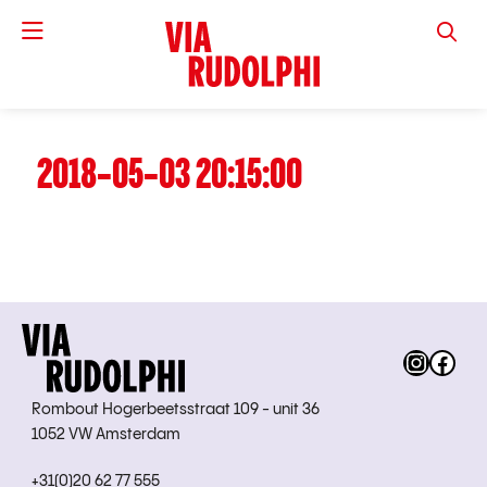
VIA RUD
2018-05-03 20:15:00
Instag
Fac
Rombout Hogerbeetsstraat 109 - unit 36
1052 VW Amsterdam
+31(0)20 62 77 555