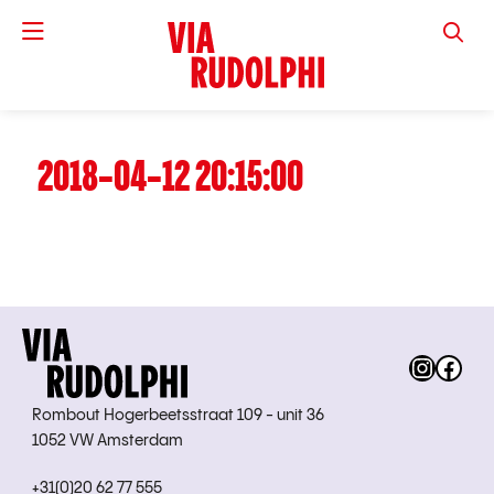
VIA RUD
2018-04-12 20:15:00
Instag
Fac
Rombout Hogerbeetsstraat 109 - unit 36
1052 VW Amsterdam
+31(0)20 62 77 555