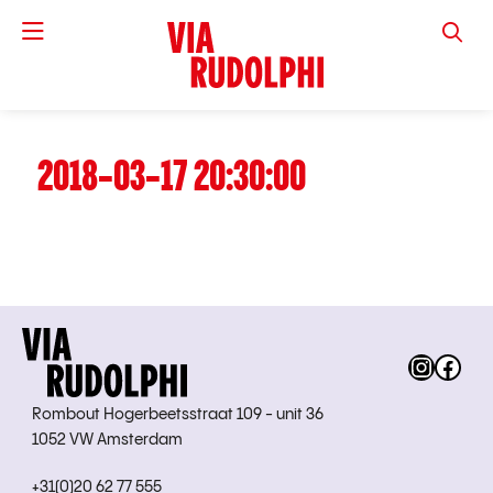
VIA RUD
2018-03-17 20:30:00
Instag
Fac
Rombout Hogerbeetsstraat 109 - unit 36
1052 VW Amsterdam
+31(0)20 62 77 555