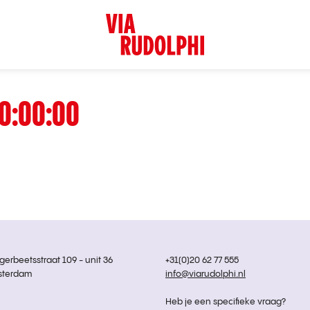
0:00:00
rbeetsstraat 109 - unit 36
+31(0)20 62 77 555
sterdam
info@viarudolphi.nl
Heb je een specifieke vraag?