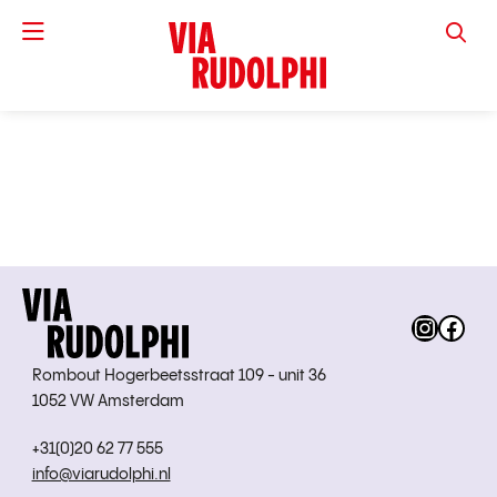
VIA RUD
Instag
Fac
Rombout Hogerbeetsstraat 109 - unit 36
1052 VW Amsterdam
+31(0)20 62 77 555
info@viarudolphi.nl