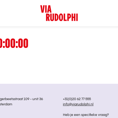
0:00:00
rbeetsstraat 109 - unit 36
+31(0)20 62 77 555
sterdam
info@viarudolphi.nl
Heb je een specifieke vraag?