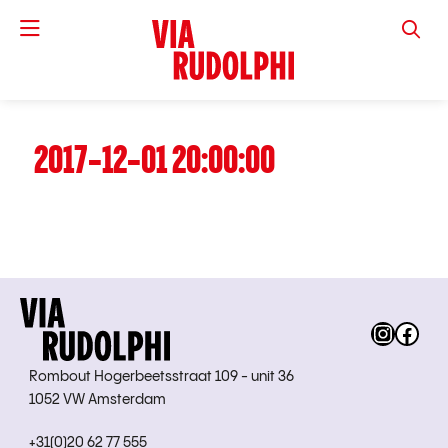
VIA RUD
2017-12-01 20:00:00
Instag
Fac
Rombout Hogerbeetsstraat 109 - unit 36
1052 VW Amsterdam
+31(0)20 62 77 555