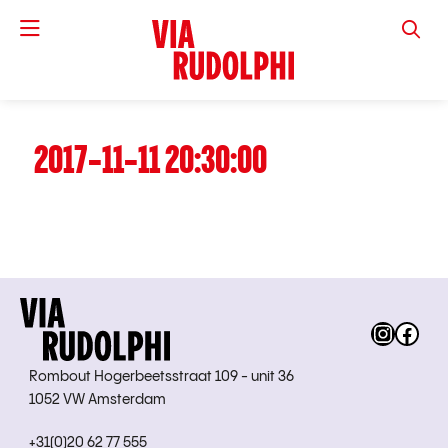
VIA RUD
2017-11-11 20:30:00
Instag
Fac
Rombout Hogerbeetsstraat 109 - unit 36
1052 VW Amsterdam
+31(0)20 62 77 555