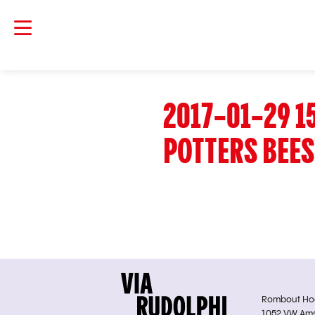
2017-01-29 15
POTTERS BEE
Rombout Hoge
1052 VW Am