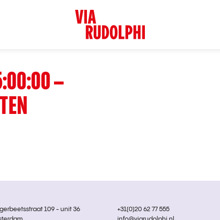
:00:00 –
STEN
rbeetsstraat 109 - unit 36
+31(0)20 62 77 555
sterdam
info@viarudolphi.nl