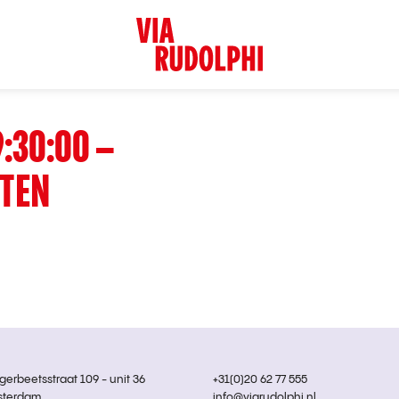
:30:00 –
STEN
rbeetsstraat 109 - unit 36
+31(0)20 62 77 555
sterdam
info@viarudolphi.nl