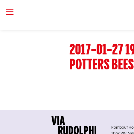
2017-01-27 19
POTTERS BEE
Rombout Hoge
1052 VW Am