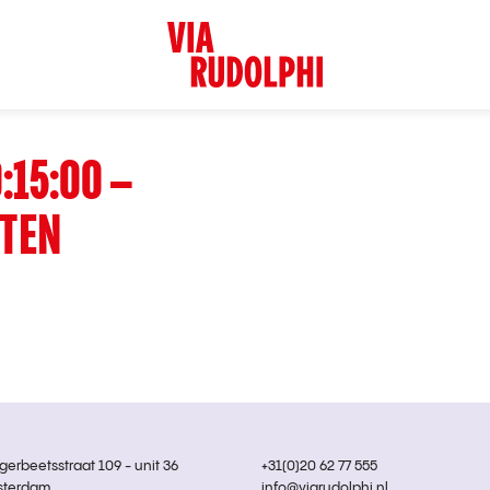
:15:00 –
STEN
rbeetsstraat 109 - unit 36
+31(0)20 62 77 555
sterdam
info@viarudolphi.nl