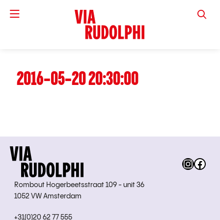
VIA RUD
2016-05-20 20:30:00
Instag
Fac
Rombout Hogerbeetsstraat 109 - unit 36
1052 VW Amsterdam
+31(0)20 62 77 555