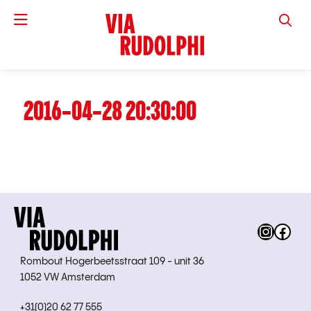
VIA RUD
2016-04-28 20:30:00
Instag
Fac
Rombout Hogerbeetsstraat 109 - unit 36
1052 VW Amsterdam
+31(0)20 62 77 555