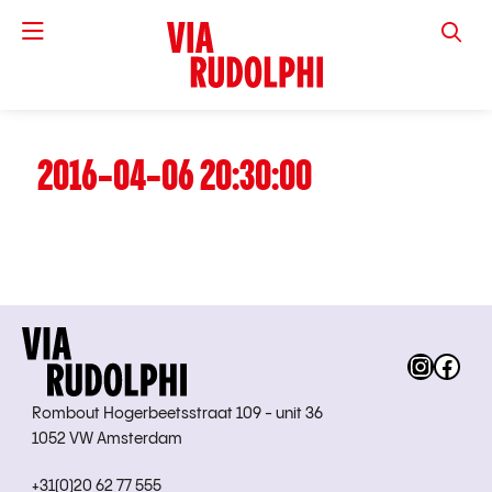
VIA RUD
2016-04-06 20:30:00
Instag
Fac
Rombout Hogerbeetsstraat 109 - unit 36
1052 VW Amsterdam
+31(0)20 62 77 555