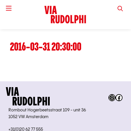
VIA RUD
2016-03-31 20:30:00
Instag
Fac
Rombout Hogerbeetsstraat 109 - unit 36
1052 VW Amsterdam
+31(0)20 62 77 555