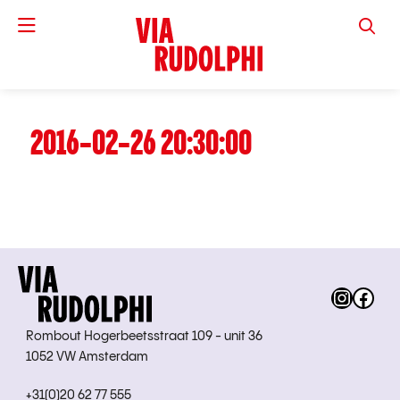
VIA RUD
2016-02-26 20:30:00
Instag
Fac
Rombout Hogerbeetsstraat 109 - unit 36
1052 VW Amsterdam
+31(0)20 62 77 555