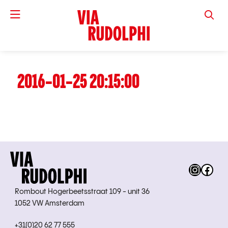
VIA RUD
2016-01-25 20:15:00
Instag
Fac
Rombout Hogerbeetsstraat 109 - unit 36
1052 VW Amsterdam
+31(0)20 62 77 555