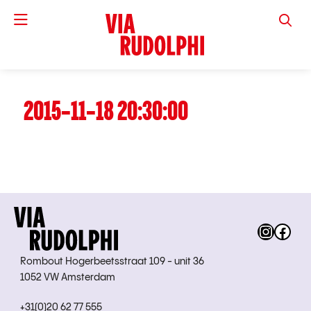
VIA RUD
2015-11-18 20:30:00
Instag
Fac
Rombout Hogerbeetsstraat 109 - unit 36
1052 VW Amsterdam
+31(0)20 62 77 555