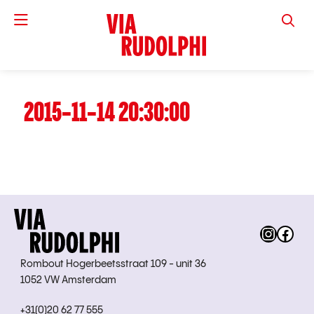
VIA RUD
2015-11-14 20:30:00
Instag
Fac
Rombout Hogerbeetsstraat 109 - unit 36
1052 VW Amsterdam
+31(0)20 62 77 555