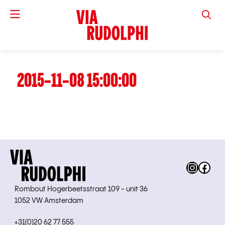
VIA RUD
2015-11-08 15:00:00
Instag
Fac
Rombout Hogerbeetsstraat 109 - unit 36
1052 VW Amsterdam
+31(0)20 62 77 555