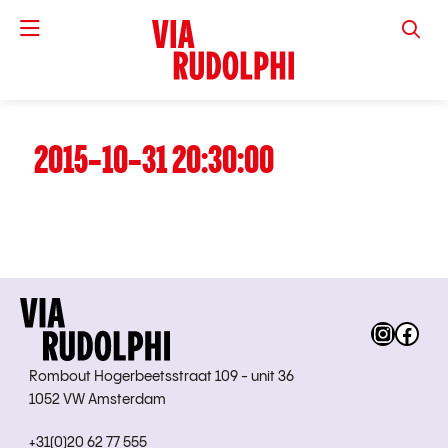
VIA RUD
2015-10-31 20:30:00
Instag
Fac
Rombout Hogerbeetsstraat 109 - unit 36
1052 VW Amsterdam
+31(0)20 62 77 555