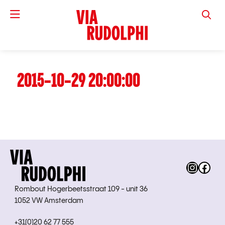
VIA RUD
2015-10-29 20:00:00
Instag
Fac
Rombout Hogerbeetsstraat 109 - unit 36
1052 VW Amsterdam
+31(0)20 62 77 555