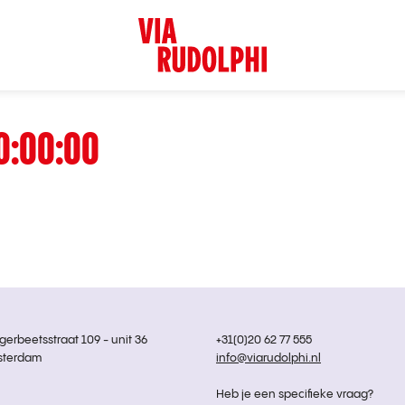
0:00:00
rbeetsstraat 109 - unit 36
+31(0)20 62 77 555
sterdam
info@viarudolphi.nl
Heb je een specifieke vraag?