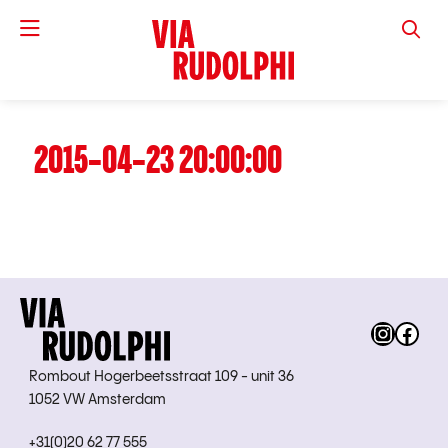
VIA RUD
2015-04-23 20:00:00
Instag
Fac
Rombout Hogerbeetsstraat 109 - unit 36
1052 VW Amsterdam
+31(0)20 62 77 555