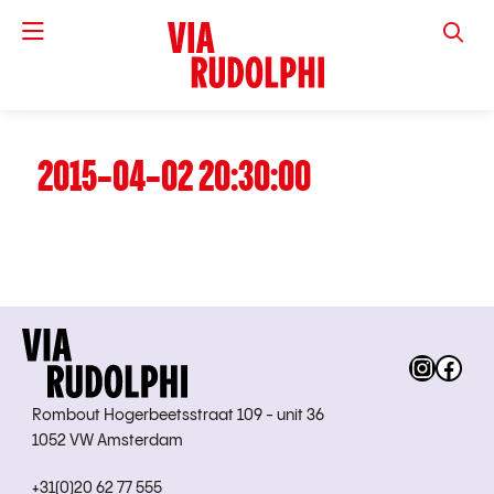
VIA RUD
2015-04-02 20:30:00
Instag
Fac
Rombout Hogerbeetsstraat 109 - unit 36
1052 VW Amsterdam
+31(0)20 62 77 555