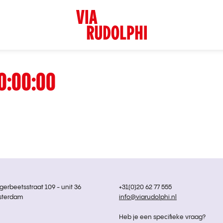
0:00:00
rbeetsstraat 109 - unit 36
+31(0)20 62 77 555
sterdam
info@viarudolphi.nl
Heb je een specifieke vraag?