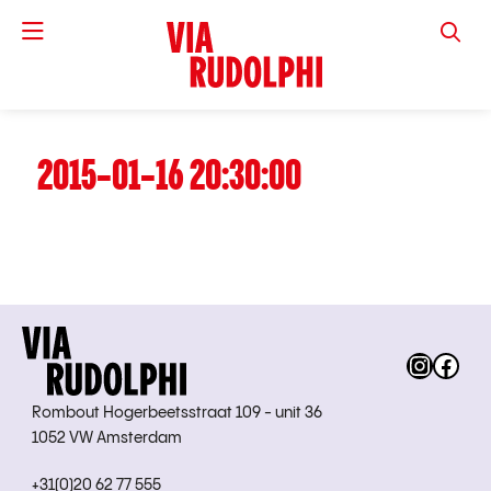
VIA RUD
2015-01-16 20:30:00
Instag
Fac
Rombout Hogerbeetsstraat 109 - unit 36
1052 VW Amsterdam
+31(0)20 62 77 555