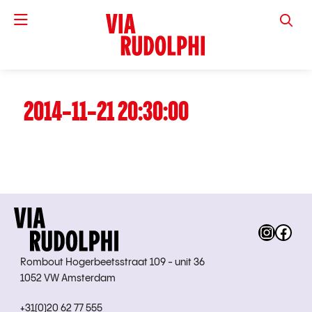
VIA RUD
2014-11-21 20:30:00
Instag
Fac
Rombout Hogerbeetsstraat 109 - unit 36
1052 VW Amsterdam
+31(0)20 62 77 555