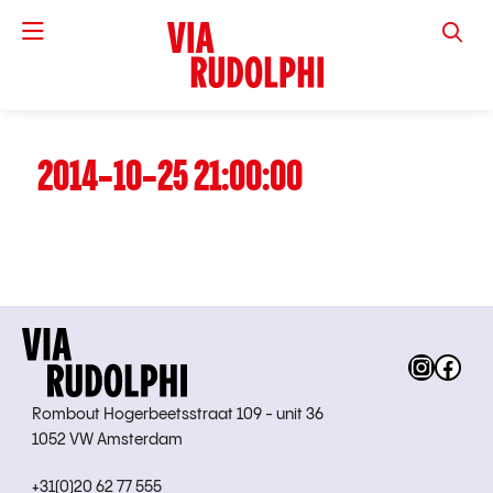
VIA RUD
2014-10-25 21:00:00
Instag
Fac
Rombout Hogerbeetsstraat 109 - unit 36
1052 VW Amsterdam
+31(0)20 62 77 555