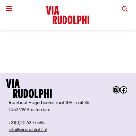
VIA RUD
Instag
Fac
Rombout Hogerbeetsstraat 109 - unit 36
1052 VW Amsterdam
+31(0)20 62 77 555
info@viarudolphi.nl