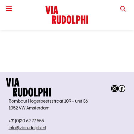
VIA RUD
Instag
Fac
Rombout Hogerbeetsstraat 109 - unit 36
1052 VW Amsterdam
+31(0)20 62 77 555
info@viarudolphi.nl