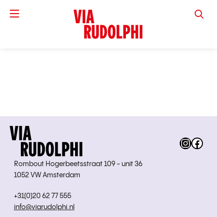
VIA RUD
Instag
Fac
Rombout Hogerbeetsstraat 109 - unit 36
1052 VW Amsterdam
+31(0)20 62 77 555
info@viarudolphi.nl