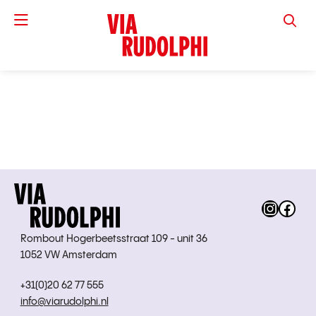
VIA RUD
Instag
Fac
Rombout Hogerbeetsstraat 109 - unit 36
1052 VW Amsterdam
+31(0)20 62 77 555
info@viarudolphi.nl