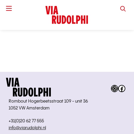
VIA RUD
Instag
Fac
Rombout Hogerbeetsstraat 109 - unit 36
1052 VW Amsterdam
+31(0)20 62 77 555
info@viarudolphi.nl