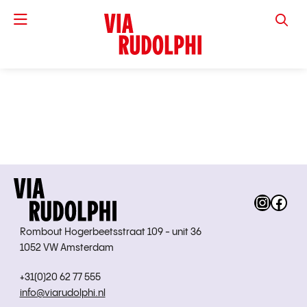
VIA RUD
Instag
Fac
Rombout Hogerbeetsstraat 109 - unit 36
1052 VW Amsterdam
+31(0)20 62 77 555
info@viarudolphi.nl