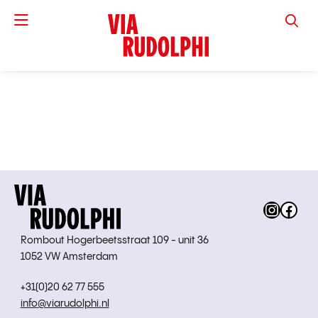
VIA RUD
Instag
Fac
Rombout Hogerbeetsstraat 109 - unit 36
1052 VW Amsterdam
+31(0)20 62 77 555
info@viarudolphi.nl