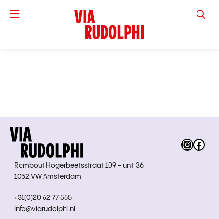
VIA RUD
Instag
Fac
Rombout Hogerbeetsstraat 109 - unit 36
1052 VW Amsterdam
+31(0)20 62 77 555
info@viarudolphi.nl