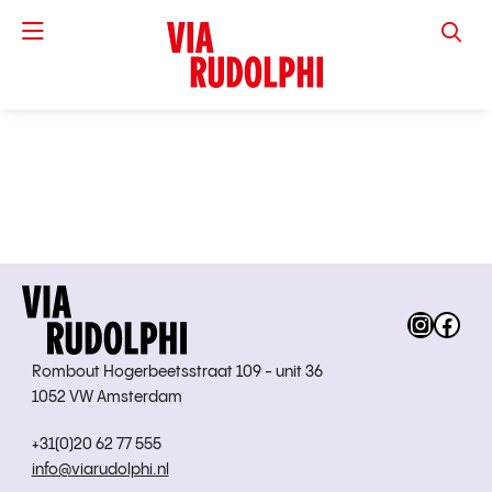
VIA RUD
Instag
Fac
Rombout Hogerbeetsstraat 109 - unit 36
1052 VW Amsterdam
+31(0)20 62 77 555
info@viarudolphi.nl