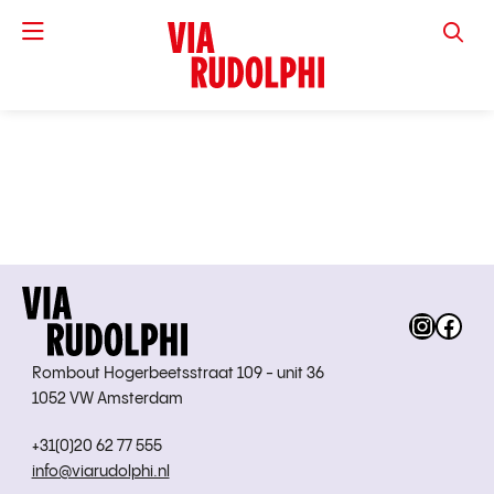
VIA RUD
Instag
Fac
Rombout Hogerbeetsstraat 109 - unit 36
1052 VW Amsterdam
+31(0)20 62 77 555
info@viarudolphi.nl