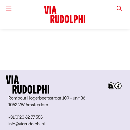
VIA RUD
Instag
Fac
Rombout Hogerbeetsstraat 109 - unit 36
1052 VW Amsterdam
+31(0)20 62 77 555
info@viarudolphi.nl