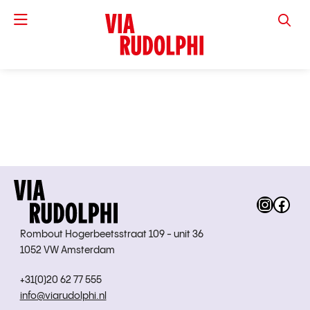
VIA RUD
Instag
Fac
Rombout Hogerbeetsstraat 109 - unit 36
1052 VW Amsterdam
+31(0)20 62 77 555
info@viarudolphi.nl