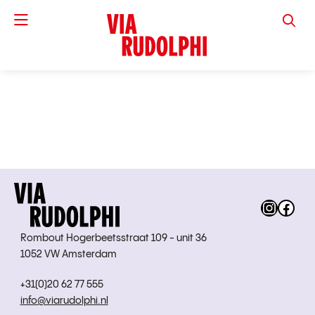
VIA RUD
Instag
Fac
Rombout Hogerbeetsstraat 109 - unit 36
1052 VW Amsterdam
+31(0)20 62 77 555
info@viarudolphi.nl