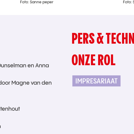
Foto: Sanne peper
Foto:
PERS & TECHN
ONZE ROL
 Dunselman en Anna
IMPRESARIAAT
 door Magne van den
itenhout
n