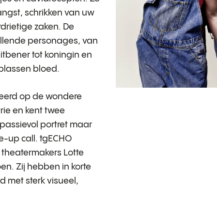
angst, schrikken van uw
drietige zaken. De
illende personages, van
itbener tot koningin en
n plassen bloed.
ireerd op de wondere
rie en kent twee
passievol portret maar
-up call. tgECHO
n theatermakers Lotte
. Zij hebben in korte
met sterk visueel,