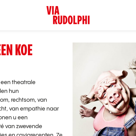
EEN KOE
een theatrale
den hun
som, rechtsom, van
ht, van empathie naar
tonen u een
été van zwevende
jes en caviarecepten. Ze