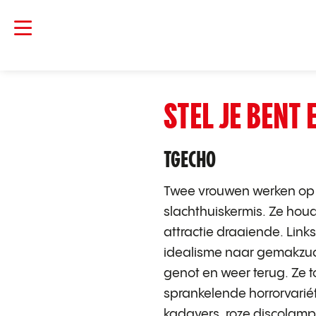
STEL JE BENT 
TGECHO
Twee vrouwen werken op 
slachthuiskermis. Ze hou
attractie draaiende. Link
idealisme naar gemakzuc
genot en weer terug. Ze 
sprankelende horrorvari
kadavers, roze discolamp