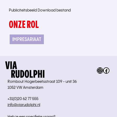
Publiciteitsbeeld
Download bestand
ONZE ROL
IMPRESARIAAT
Instag
Fac
Rombout Hogerbeetsstraat 109 - unit 36
1052 VW Amsterdam
+31(0)20 62 77 555
info@viarudolphi.nl
Heb je een specifieke vraag?