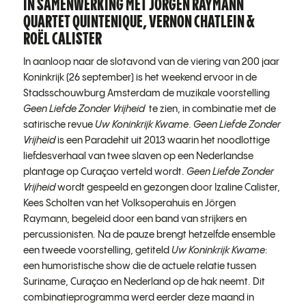
IN SAMENWERKING MET
JÖRGEN RAYMANN
QUARTET QUINTENIQUE, VERNON CHATLEIN &
ROËL CALISTER
In aanloop naar de slotavond van de viering van 200 jaar
Koninkrijk (26 september) is het weekend ervoor in de
Stadsschouwburg Amsterdam de muzikale voorstelling
Geen Liefde Zonder Vrijheid
te zien, in combinatie met de
satirische revue
Uw Koninkrijk Kwame
.
Geen Liefde Zonder
Vrijheid
is een Paradehit uit 2013 waarin het noodlottige
liefdesverhaal van twee slaven op een Nederlandse
plantage op Curaçao verteld wordt.
Geen Liefde Zonder
Vrijheid
wordt gespeeld en gezongen door Izaline Calister,
Kees Scholten van het Volksoperahuis en Jörgen
Raymann, begeleid door een band van strijkers en
percussionisten. Na de pauze brengt hetzelfde ensemble
een tweede voorstelling, getiteld
Uw Koninkrijk Kwame
:
een humoristische show die de actuele relatie tussen
Suriname, Curaçao en Nederland op de hak neemt. Dit
combinatieprogramma werd eerder deze maand in