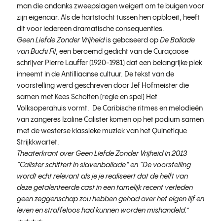
man die ondanks zweepslagen weigert om te buigen voor
zijn eigenaar. Als de hartstocht tussen hen opbloeit, heeft
dit voor iedereen dramatische consequenties.
Geen Liefde Zonder Vrijheid
is gebaseerd op
De Ballade
van Buchi Fil
, een beroemd gedicht van de Curaçaose
schrijver Pierre Lauffer (1920-1981) dat een belangrijke plek
inneemt in de Antilliaanse cultuur. De tekst van de
voorstelling werd geschreven door Jef Hofmeister die
samen met Kees Scholten (regie en spel) Het
Volksoperahuis vormt. De Caribische ritmes en melodieën
van zangeres Izaline Calister komen op het podium samen
met de westerse klassieke muziek van het Quinetique
Strijkkwartet.
Theaterkrant over Geen Liefde Zonder Vrijheid in 2013
“Calister schittert in slavenballade” en “
De voorstelling
wordt echt relevant als je je realiseert dat de helft van
deze getalenteerde cast in een tamelijk recent verleden
geen zeggenschap zou hebben gehad over het eigen lijf en
leven en straffeloos had kunnen worden mishandeld.”