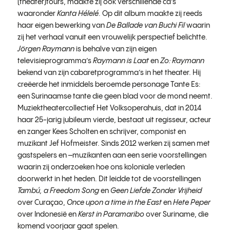
(theater)tours, maakte zij ook verschillende cd’s
waaronder
Kanta Hélelé
. Op dit album maakte zij reeds
haar eigen bewerking van
De Ballade van Buchi Fil
waarin
zij het verhaal vanuit een vrouwelijk perspectief belichtte.
Jörgen Raymann
is behalve van zijn eigen
televisieprogramma’s
Raymann is Laat
en
Zo: Raymann
bekend van zijn cabaretprogramma’s in het theater. Hij
creëerde het inmiddels beroemde personage Tante Es:
een Surinaamse tante die geen blad voor de mond neemt.
Muziektheatercollectief Het Volksoperahuis, dat in 2014
haar 25-jarig jubileum vierde, bestaat uit regisseur, acteur
en zanger Kees Scholten en schrijver, componist en
muzikant Jef Hofmeister. Sinds 2012 werken zij samen met
gastspelers en –muzikanten aan een serie voorstellingen
waarin zij onderzoeken hoe ons koloniale verleden
doorwerkt in het heden. Dit leidde tot de voorstellingen
Tambú, a Freedom Song
en
Geen Liefde Zonder Vrijheid
over Curaçao,
Once upon a time in the East
en
Hete Peper
over Indonesië en
Kerst in Paramaribo
over Suriname, die
komend voorjaar gaat spelen.