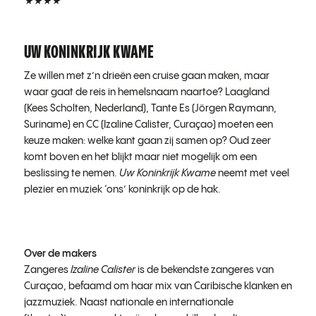
★★★★
UW KONINKRIJK KWAME
Ze willen met z’n drieën een cruise gaan maken, maar
waar gaat de reis in hemelsnaam naartoe? Laagland
(Kees Scholten, Nederland), Tante Es (Jörgen Raymann,
Suriname) en CC (Izaline Calister, Curaçao) moeten een
keuze maken: welke kant gaan zij samen op? Oud zeer
komt boven en het blijkt maar niet mogelijk om een
beslissing te nemen.
Uw Koninkrijk Kwame
neemt met veel
plezier en muziek ‘ons’ koninkrijk op de hak.
Over de makers
Zangeres
Izaline Calister
is de bekendste zangeres van
Curaçao, befaamd om haar mix van Caribische klanken en
jazzmuziek. Naast nationale en internationale