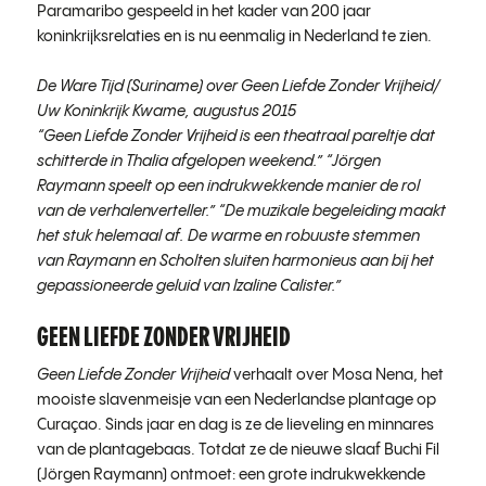
Paramaribo gespeeld in het kader van 200 jaar
koninkrijksrelaties en is nu eenmalig in Nederland te zien.
De Ware Tijd (Suriname) over Geen Liefde Zonder Vrijheid/
Uw Koninkrijk Kwame, augustus 2015
“Geen Liefde Zonder Vrijheid is een theatraal pareltje dat
schitterde in Thalia afgelopen weekend.” “Jörgen
Raymann speelt op een indrukwekkende manier de rol
van de verhalenverteller.” “De muzikale begeleiding maakt
het stuk helemaal af. De warme en robuuste stemmen
van Raymann en Scholten sluiten harmonieus aan bij het
gepassioneerde geluid van Izaline Calister.”
GEEN LIEFDE ZONDER VRIJHEID
Geen Liefde Zonder Vrijheid
verhaalt over Mosa Nena, het
mooiste slavenmeisje van een Nederlandse plantage op
Curaçao. Sinds jaar en dag is ze de lieveling en minnares
van de plantagebaas. Totdat ze de nieuwe slaaf Buchi Fil
(Jörgen Raymann) ontmoet: een grote indrukwekkende